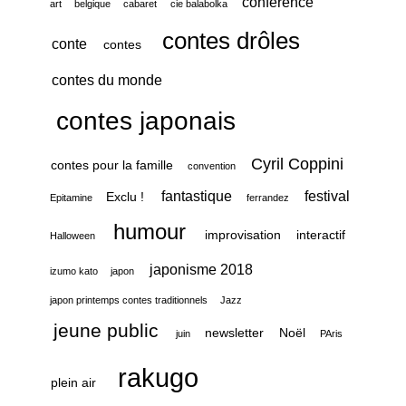
conférence
art
belgique
cabaret
cie balabolka
contes drôles
conte
contes
contes du monde
contes japonais
Cyril Coppini
contes pour la famille
convention
fantastique
festival
Exclu !
Epitamine
ferrandez
humour
improvisation
interactif
Halloween
japonisme 2018
izumo kato
japon
japon printemps contes traditionnels
Jazz
jeune public
newsletter
Noël
juin
PAris
rakugo
plein air