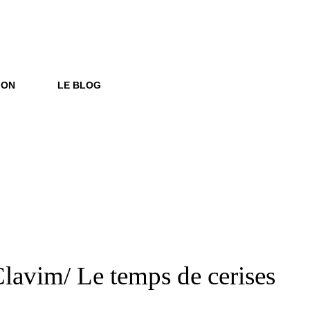
ION
LE BLOG
Social
Sear
Share
Clavim/ Le temps de cerises