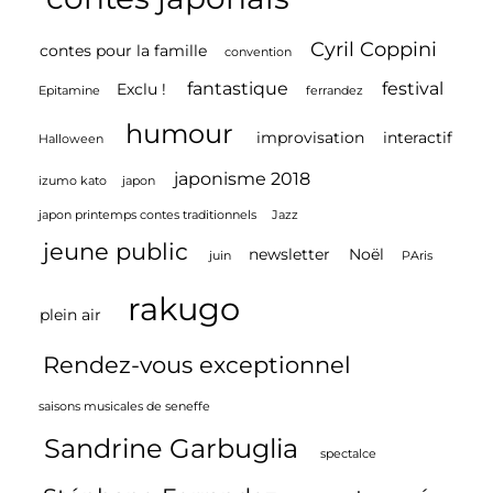
Clavim/
Le
Cyril Coppini
contes pour la famille
convention
Temps
fantastique
festival
Exclu !
Epitamine
ferrandez
De
humour
Cerises
improvisation
interactif
Halloween
japonisme 2018
izumo kato
japon
japon printemps contes traditionnels
Jazz
jeune public
newsletter
Noël
juin
PAris
rakugo
plein air
Rendez-vous exceptionnel
saisons musicales de seneffe
Sandrine Garbuglia
spectalce