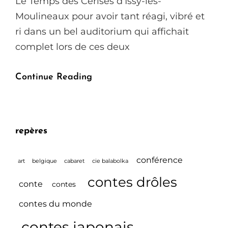
Le Temps des Cerises d’Issy-les-
Moulineaux pour avoir tant réagi, vibré et
ri dans un bel auditorium qui affichait
complet lors de ces deux
Contées
Continue Reading
Du
15
Janvier
repères
2023
:
conférence
art
belgique
cabaret
cie balabolka
Festival
contes drôles
conte
Contes
contes
En
contes du monde
Balade
contes japonais