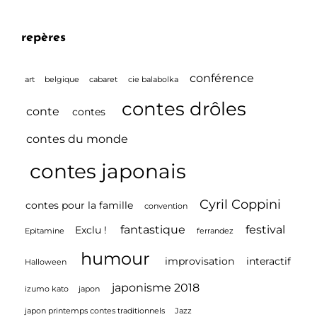
Jardin »
À
repères
MORANGIS
Le
conférence
art
belgique
cabaret
cie balabolka
25
contes drôles
conte
Mai
contes
2018
contes du monde
contes japonais
Cyril Coppini
contes pour la famille
convention
fantastique
festival
Exclu !
Epitamine
ferrandez
humour
improvisation
interactif
Halloween
japonisme 2018
izumo kato
japon
japon printemps contes traditionnels
Jazz