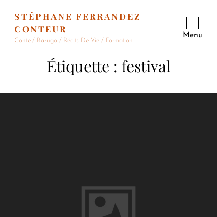
STÉPHANE FERRANDEZ
CONTEUR
Menu
Conte / Rakugo / Récits De Vie / Formation
Étiquette :
festival