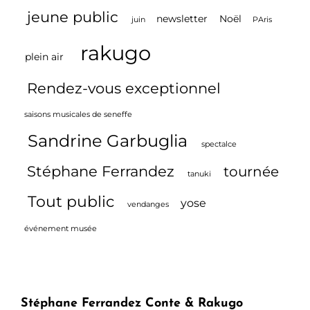
jeune public
newsletter
Noël
juin
PAris
rakugo
plein air
Rendez-vous exceptionnel
saisons musicales de seneffe
Sandrine Garbuglia
spectalce
Stéphane Ferrandez
tournée
tanuki
Tout public
yose
vendanges
événement musée
Stéphane Ferrandez Conte & Rakugo