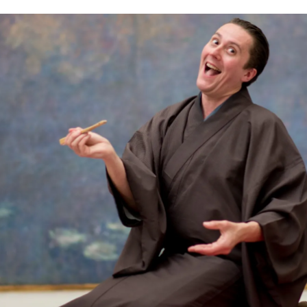
JAP’IN
TARN
20
&
21
Octobre
2018
–
MAZAMET