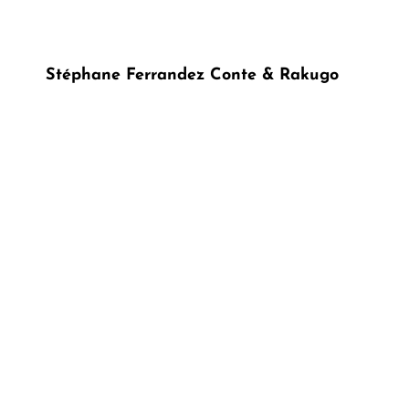
La
Foire
Stéphane Ferrandez Conte & Rakugo
De
Nantes
Du
8
AU
17
AVR
IL
2017
À
14h00
Et