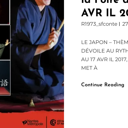
la Foire 
AVR IL 20
R1973_sfconte
27
LE JAPON – THÈM
DÉVOILE AU RYT
AU 17 AVR IL 201
MET À
Continue Reading