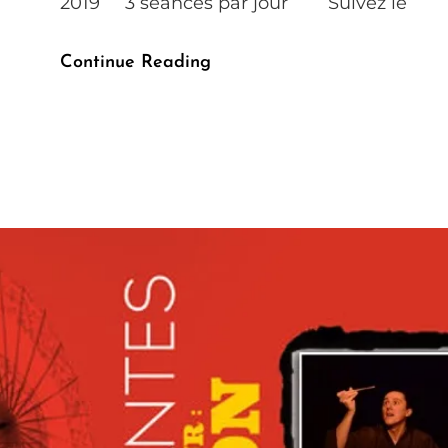
2019 3 séances par jour Suivez le
Le
Continue Reading
Rakugo
Pose
Son
Kôza
Au
Musée
Des
Confluences
À
Lyon
En
Février