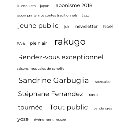
japonisme 2018
izumo kato
japon
japon printemps contes traditionnels
Jazz
jeune public
newsletter
Noël
juin
rakugo
plein air
PAris
Rendez-vous exceptionnel
saisons musicales de seneffe
Sandrine Garbuglia
spectalce
Stéphane Ferrandez
tanuki
Tout public
tournée
vendanges
yose
événement musée