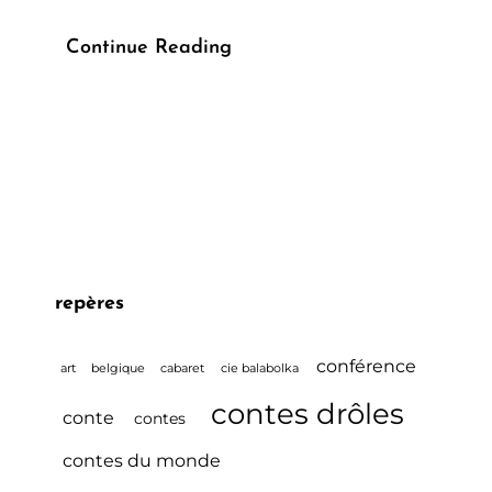
Conférence
Continue Reading
Spectacle
Yokai
&
Rakugo
Samedi
2
Juin
repères
2018
!!
conférence
art
belgique
cabaret
cie balabolka
EPITAMINE
contes drôles
!!
conte
contes
contes du monde