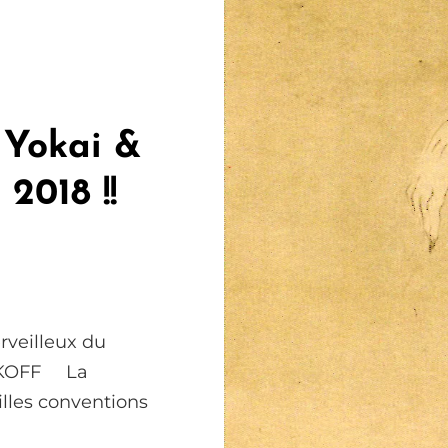
 Yokai &
2018 !!
erveilleux du
AKOFF La
illes conventions