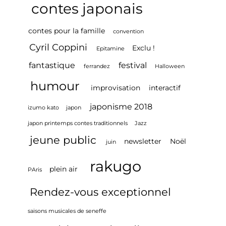
contes japonais
contes pour la famille
convention
Cyril Coppini
Exclu !
Epitamine
fantastique
festival
ferrandez
Halloween
humour
improvisation
interactif
japonisme 2018
izumo kato
japon
japon printemps contes traditionnels
Jazz
jeune public
newsletter
Noël
juin
rakugo
plein air
PAris
Rendez-vous exceptionnel
saisons musicales de seneffe