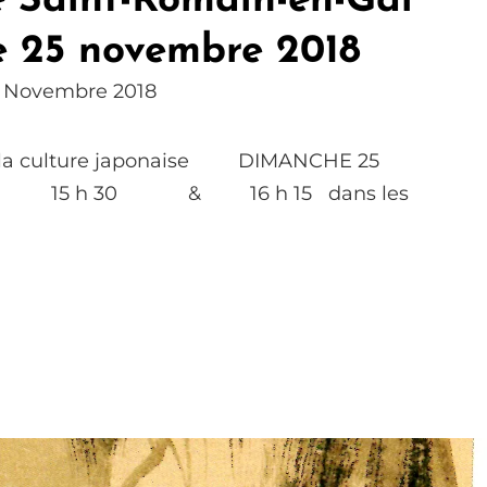
 Saint-Romain-en-Gal
 25 novembre 2018
8 Novembre 2018
à la culture japonaise DIMANCHE 25
8 15 h 30 & 16 h 15 dans les
BALADE
EN
KIMONO
Au
Musée
De
Saint-
Romain-