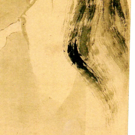
En-
Gal
Dimanche
25
Novembre
2018