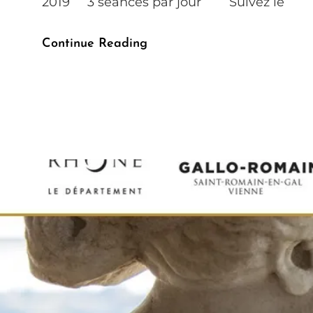
2019 3 séances par jour Suivez le
Le
Continue Reading
Rakugo
Pose
Son
Kôza
Au
Musée
Des
Confluences
À
Lyon
En
Février