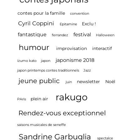
contes pour la famille
convention
Cyril Coppini
Exclu !
Epitamine
fantastique
festival
ferrandez
Halloween
humour
improvisation
interactif
japonisme 2018
izumo kato
japon
japon printemps contes traditionnels
Jazz
jeune public
newsletter
Noël
juin
rakugo
plein air
PAris
Rendez-vous exceptionnel
saisons musicales de seneffe
Sandrine Garbuglia
spectalce