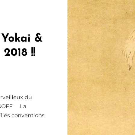
 Yokai &
2018 !!
erveilleux du
AKOFF La
illes conventions