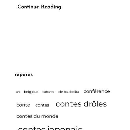
Conférence
Continue Reading
Spectacle
Yokai
&
Rakugo
Samedi
2
Juin
repères
2018
!!
conférence
art
belgique
cabaret
cie balabolka
EPITAMINE
contes drôles
!!
conte
contes
contes du monde
contes japonais