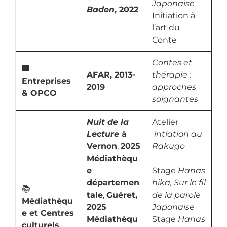
Japonaise
Baden
, 2022
Initiation à
l’art du
Conte
Contes et
🏢
AFAR, 2013-
thérapie :
Entreprises
2019
approches
& OPCO
soignantes
Nuit de la
Atelier
Lecture
à
intiation au
Vernon
,
2025
Rakugo
Médiathèqu
e
Stage
Hanas
départemen
hika, Sur le fil
📚
tale
,
Guéret,
de la parole
Médiathèqu
2025
Japonaise
e et Centres
Médiathèqu
Stage
Hanas
culturels