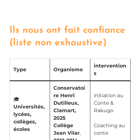
Ils nous ont fait confiance
(liste non exhaustive)
intervention
Type
Organisme
s
Conservatoi
re Henri
initiation au
🎓
Dutilleux,
Conte &
Universités,
Clamart,
Rakugo
lycées,
2025
collèges,
Collège
Coaching au
écoles
Jean Vilar
,
conte