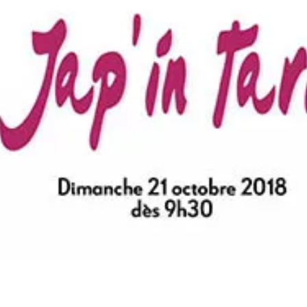
MONSIEUR
INQUIÉTANT
–
Samedi
02
Novembre
2019
À
15h00