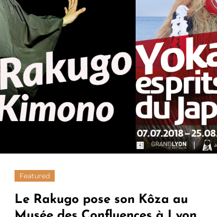
Journée
De
Solidarité
Paris
Karuta
2019
13
Janvier
2019
Featured
Le Rakugo pose son Kôza au
Musée des Confluences à Lyon