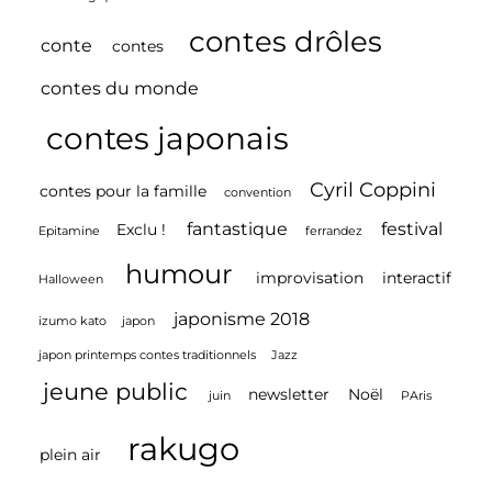
La
contes drôles
conte
Foire
contes
De
contes du monde
Nantes
contes japonais
Du
8
Cyril Coppini
contes pour la famille
convention
AU
fantastique
festival
Exclu !
Epitamine
ferrandez
17
humour
AVR
improvisation
interactif
Halloween
IL
japonisme 2018
izumo kato
japon
2017
japon printemps contes traditionnels
Jazz
À
jeune public
newsletter
Noël
juin
PAris
14h00
Et
rakugo
plein air
16h45