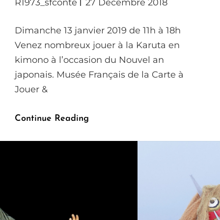
R1973_sfconte
27 Décembre 2018
Dimanche 13 janvier 2019 de 11h à 18h
Venez nombreux jouer à la Karuta en
kimono à l’occasion du Nouvel an
japonais. Musée Français de la Carte à
Jouer &
Le
Continue Reading
Rakugo
Pose
Son
Kôza
À
La