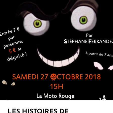
En
Kimono
Au
Rigoletto
15
Janvier
2019
20h45
LES HISTOIRES DE