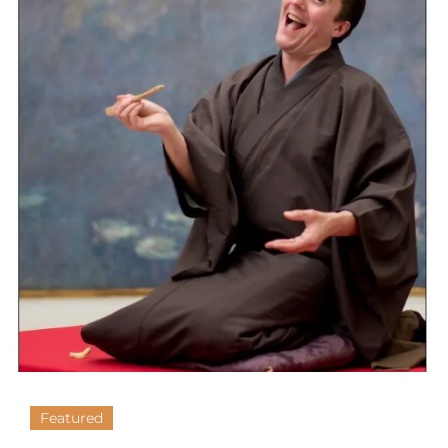
Musée
Des
Confluences
À
Lyon
En
Février
Et
Mars
2019
Featured