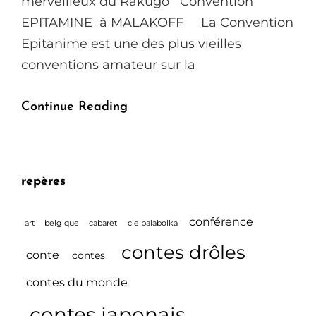
merveilleux du Rakugo Convention
EPITAMINE à MALAKOFF La Convention
Epitanime est une des plus vieilles
conventions amateur sur la
Conférence
Continue Reading
Spectacle
Yokai
&
repères
Rakugo
Samedi
conférence
art
belgique
cabaret
cie balabolka
2
contes drôles
conte
Juin
contes
2018
contes du monde
!!
contes japonais