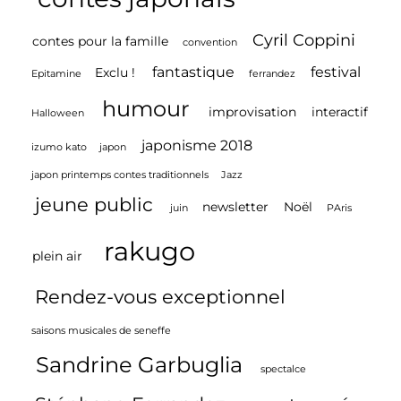
EPITAMINE
!!
Cyril Coppini
contes pour la famille
convention
fantastique
festival
Exclu !
Epitamine
ferrandez
humour
improvisation
interactif
Halloween
japonisme 2018
izumo kato
japon
japon printemps contes traditionnels
Jazz
jeune public
newsletter
Noël
juin
PAris
rakugo
plein air
Rendez-vous exceptionnel
saisons musicales de seneffe
Sandrine Garbuglia
spectalce