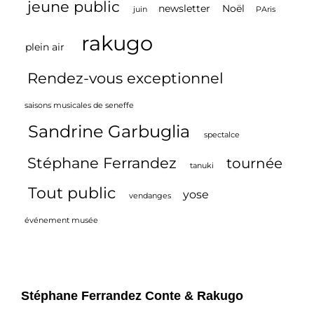
jeune public
newsletter
Noël
juin
PAris
rakugo
plein air
Rendez-vous exceptionnel
saisons musicales de seneffe
Sandrine Garbuglia
spectalce
Stéphane Ferrandez
tournée
tanuki
Tout public
yose
vendanges
événement musée
Stéphane Ferrandez Conte & Rakugo