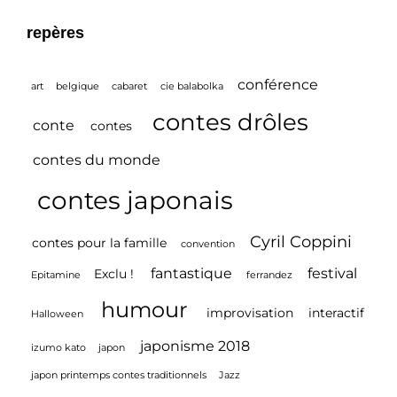
repères
conférence
art
belgique
cabaret
cie balabolka
contes drôles
conte
contes
contes du monde
contes japonais
Cyril Coppini
contes pour la famille
convention
fantastique
festival
Exclu !
Epitamine
ferrandez
humour
improvisation
interactif
Halloween
japonisme 2018
izumo kato
japon
japon printemps contes traditionnels
Jazz