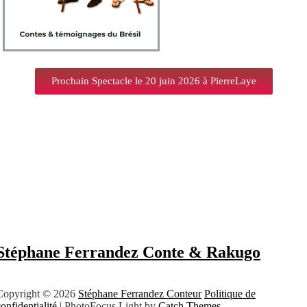
Prochain Spectacle le 20 juin 2026 à PierreLaye
Stéphane Ferrandez Conte & Rakugo
Copyright © 2026
Stéphane Ferrandez Conteur
Politique de
onfidentialité
|
PhotoFocus Light by
Catch Themes